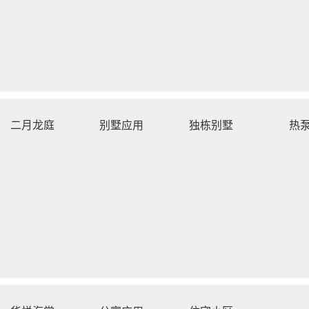
二月龙庭
别墅应用
独栋别墅
热