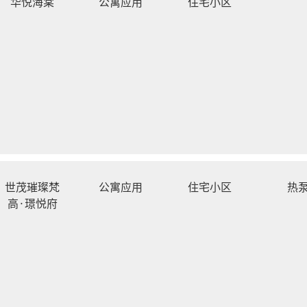
华悦海棠
公寓应用
住宅小区
世茂璀璨梵
公寓应用
住宅小区
热
高·璟悦府