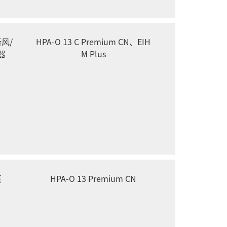
风/
HPA-O 13 C Premium CN、EIH
器
M Plus
泵
HPA-O 13 Premium CN