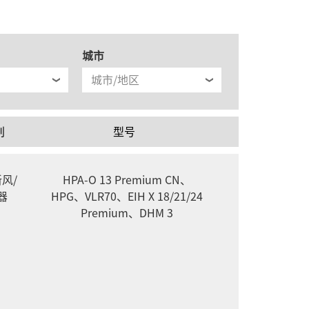
城市
别
型号
风/
HPA-O 13 Premium CN、
器
HPG、VLR70、EIH X 18/21/24
Premium、DHM 3