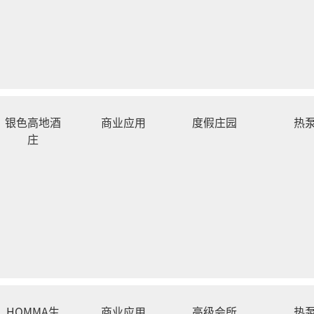
银色高地酒
商业应用
度假庄园
热
庄
HOMMA生
商业应用
高级会所
热