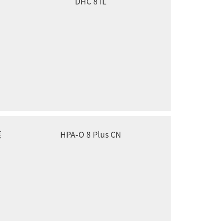
DHC 8 IL
泵
HPA-O 8 Plus CN