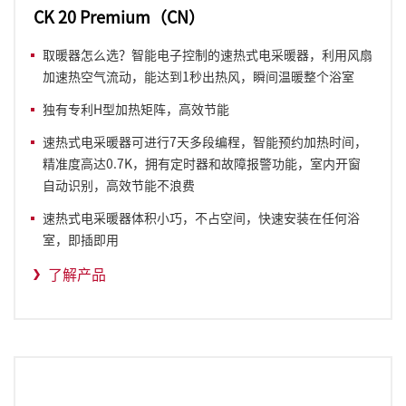
CK 20 Premium（CN）
取暖器怎么选？智能电子控制的速热式电采暖器，利用风扇
加速热空气流动，能达到1秒出热风，瞬间温暖整个浴室
独有专利H型加热矩阵，高效节能
速热式
电
采暖器
可进行7天多段编程，智能预约加热时间，
精准度高达0.7K，拥有定时器和故障报警功能，室内开窗
自动识别，高效节能不浪费
速热式
电
采暖器
体积小巧，不占空间，快速安装在任何浴
室，即插即用
了解产品